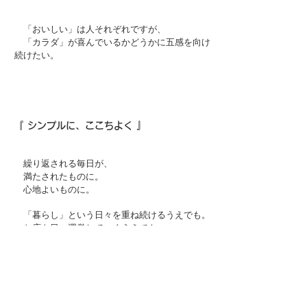
「おいしい」は人それぞれですが、
「カラダ」が喜んでいるかどうかに五感を向け
続けたい。
『
シンプルに、ここちよく 』
繰り返される毎
日が、
満たされたものに。
心地よいものに。
「暮らし」という日々を重ね続けるうえでも。
お店を日々運営していくうえでも。
行きついたところがこんなよりどころ。