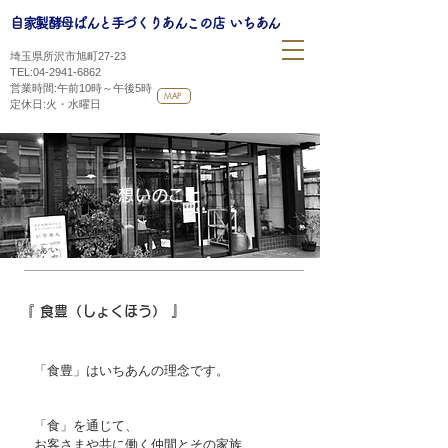
自家製酵母ぱんと手づくりあんこの店
いちあん
埼玉県所沢市旭町27-23
​
TEL:
04-2941-6862
営業時間:午前10時～午後5時
MAP
​定休日:火・水曜日
想いのこと
『 食豊（しょくほう） 』
「食
豊」はいちあんの理念です。
「食」を通じて、
お客さまや共に働く仲間とその家族、