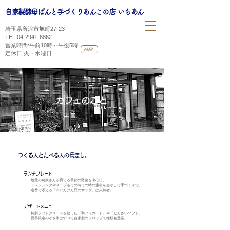
自家製酵母ぱんと手づくりあんこの店
いちあん
埼玉県所沢市旭町27-23
​
TEL:
04-2941-6862
営業時間:午前10時～午後5時
MAP
​定休日:火・水曜日
カフェのこと
つくる人とたべる人の橋渡し。
ランチプレート
地元の農家さんが育てる季節の野菜を中心に。
ドレッシングやスープもその時その時の素材を生かして手づくりで。
定番で添える「白いんげん豆のサラダ」は人気者。
デザートメニュー
特製ソフトクリームを使った「和フォガード」や「ぜんざいソフト」、
夏季限定のかき氷はすべて自家製のシロップで種類も豊富。