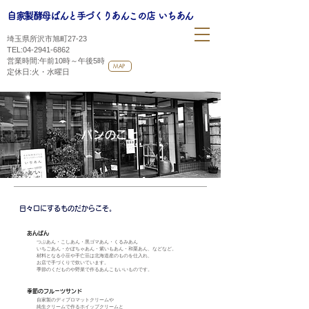
自家製酵母ぱんと手づくりあんこの店
いちあん
埼玉県所沢市旭町27-23
​
TEL:
04-2941-6862
営業時間:午前10時～午後5時
MAP
​定休日:火・水曜日
パンのこと
日々口にするものだからこそ。
あんぱん
つぶあん・こしあん・黒ゴマあん・くるみあん
いちごあん・かぼちゃあん・紫いもあん・和栗あん、などなど。
材料となる小豆や手亡豆は北海道産のものを仕入れ、
お店で手づくりで炊いています。
季節のくだものや野菜で作るあんこもいいものです。
季節のフルーツサンド
自家製のディプロマットクリームや
純生クリームで作る
ホイップクリームと