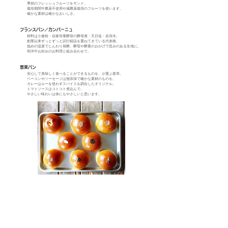
季節のフレッシュフルーツをサンド。
栽培期間中農薬不使用や減農薬栽培のフルーツを使います。
確かな素材は確かなおいしさ。
フランスパン／カンパーニュ
材料は小麦粉・自家培養酵母の酵母液・天日塩・岩深水。
創業以来ずっとずっと試行錯誤を重ねてきている代表格。
低めの温度でじんわり発酵。酵母や酵素のおかげで旨みのある生地に。
和洋中お好みのお料理と組み合わせて。
惣菜パン
安心して美味しく食べることができるものを、が選ぶ基準。
ベーコンやソーセージは無添加で確かな素材のものを。
カレーはルーを使わずスパイスを調合したオリジナル。
トマトソースはコトコト煮込んで。
やさしい味わいは体にもやさしいと思います。
​メルマガ『いちあん通信』配信中！！
↓メールアドレスを入力してください